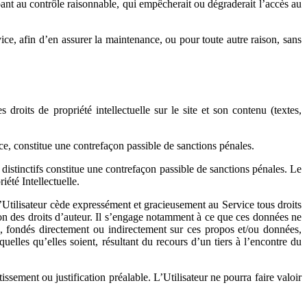
nt au contrôle raisonnable, qui empêcherait ou dégraderait l’accès au
ce, afin d’en assurer la maintenance, ou pour toute autre raison, sans
droits de propriété intellectuelle sur le site et son contenu (textes,
ice, constitue une contrefaçon passible de sanctions pénales.
istinctifs constitue une contrefaçon passible de sanctions pénales. Le
été Intellectuelle.
 L’Utilisateur cède expressément et gracieusement au Service tous droits
tion des droits d’auteur. Il s’engage notamment à ce que ces données ne
ours, fondés directement ou indirectement sur ces propos et/ou données,
elles qu’elles soient, résultant du recours d’un tiers à l’encontre du
ssement ou justification préalable. L’Utilisateur ne pourra faire valoir