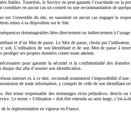
ées fiables. Toutefois, le Service ne peut garantir l’exactitude ou la pe
ient constituer en aucun cas un conseil ou une recommandation de quelque
s sur l’ensemble du site, ne sauraient en aucun cas engager la responsa
ions mises à sa disposition sur le Site.
 conséquences dommageables liées directement ou indirectement à l’usage q
ntifiant et d’un Mot de passe. Le Mot de passe, choisi par l’utilisateur,
it. L’utilisation de son Identifiant et de son Mot de passe à travers i
de protéger ses propres données contre toute atteinte.
essaires pour garantir la sécurité et la confidentialité des données 
 disque dur afin d’assurer son identification.
 réseau internet et, à ce titre, reconnaît notamment l’impossibilité d’un
nsmission de toute information, y compris de celle de son identifiant et
e, être tenue responsable des dommages et/ou préjudices, directs ou i
vice. Le terme « Utilisation » doit être entendu au sens large, c’est-à-dir
e de la réglementation en vigueur en France.