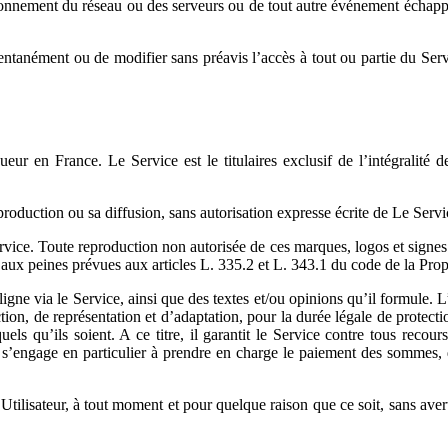
tionnement du réseau ou des serveurs ou de tout autre événement échappa
ntanément ou de modifier sans préavis l’accès à tout ou partie du Servi
r en France. Le Service est le titulaires exclusif de l’intégralité des 
reproduction ou sa diffusion, sans autorisation expresse écrite de Le Serv
ce. Toute reproduction non autorisée de ces marques, logos et signes d
aux peines prévues aux articles L. 335.2 et L. 343.1 du code de la Propri
ligne via le Service, ainsi que des textes et/ou opinions qu’il formule.
uction, de représentation et d’adaptation, pour la durée légale de protec
 quels qu’ils soient. A ce titre, il garantit le Service contre tous rec
l s’engage en particulier à prendre en charge le paiement des sommes, qu
tilisateur, à tout moment et pour quelque raison que ce soit, sans averti